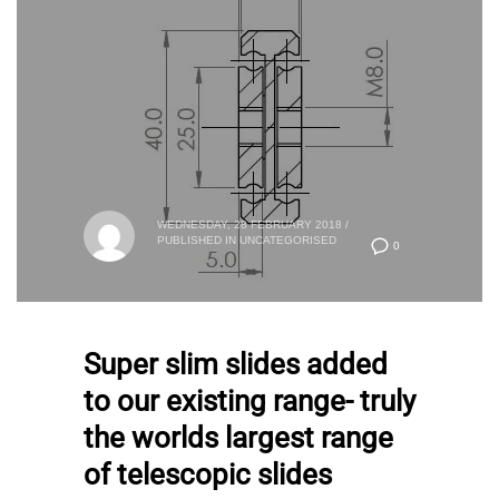
WEDNESDAY, 28 FEBRUARY 2018
/
PUBLISHED IN
UNCATEGORISED
0
Super slim slides added
to our existing range- truly
the worlds largest range
of telescopic slides